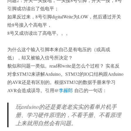
问题2：开关一头接地，一头接8号引脚，开关一按，8号
引脚成功读出了低电平；
如果反过来，8号引脚digitalWrite为LOW，然后通过开关
给8号接入个高电平，
8号又成功读出了高电平。。。
为什么这个输入引脚本来自己是有电压的（或高或
低），却又被输入信号所决定？
貌似和问题一类似。read和write是怎么个过程？ 实名反
对拿STM32来讲解Arduino。STM32的IO口结构跟Arduino
的AVR还是有区别的。根据STM32的数据手册来学习
AVR会造成误导。引用@
李赧郎
自己的一句话：
玩arduino的还是要老老实实的看单片机手
册、学习硬件原理的，不看手册、不看原理
上来就用自然会有问题。