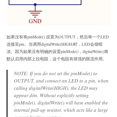
如果没有将pinMode() 设置为OUTPUT，然后将一个LED
连接至pin。当调用digitalWrite(HIGH)时，LED会很暗
淡。因为如果没有明确的设置pinMode()，digitalWrite()将
默认启用内部上拉电阻，这个电阻有很强的限流作用。
NOTE: If you do not set the pinMode() to
OUTPUT, and connect an LED to a pin, when
calling digitalWrite(HIGH), the LED may
appear dim. Without explicitly setting
pinMode(), digitalWrite() will have enabled the
internal pull-up resistor, which acts like a large