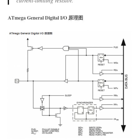
current-limiting resistor.
ATmega General Digital I/O 原理图