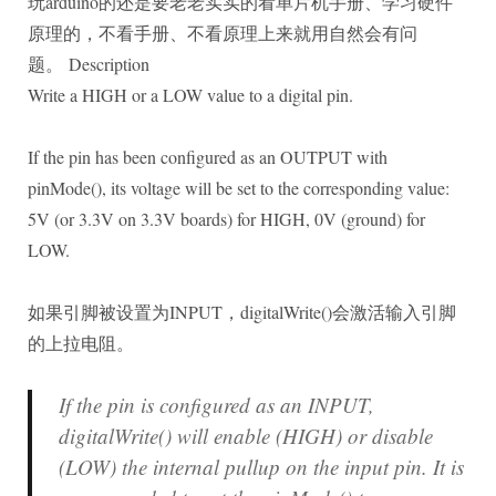
玩arduino的还是要老老实实的看单片机手册、学习硬件
原理的，不看手册、不看原理上来就用自然会有问
题。 Description
Write a HIGH or a LOW value to a digital pin.
If the pin has been configured as an OUTPUT with
pinMode(), its voltage will be set to the corresponding value:
5V (or 3.3V on 3.3V boards) for HIGH, 0V (ground) for
LOW.
如果引脚被设置为INPUT，digitalWrite()会激活输入引脚
的上拉电阻。
If the pin is configured as an INPUT,
digitalWrite() will enable (HIGH) or disable
(LOW) the internal pullup on the input pin. It is