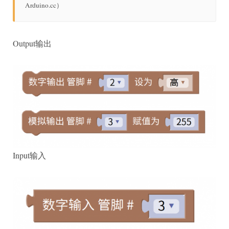
Arduino.cc）
Output输出
Input输入