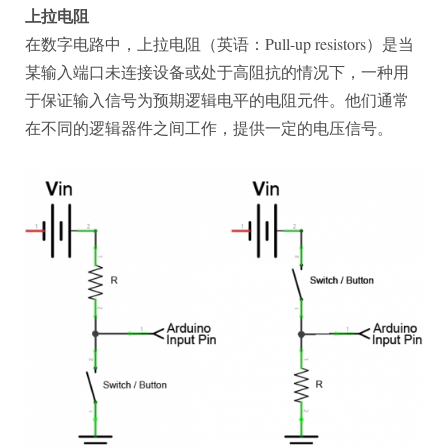
上拉电阻
在数字电路中，上拉电阻（英语：Pull-up resistors）是当
某输入端口未连接设备或处于高阻抗的情况下，一种用
于保证输入信号为预期逻辑电平的电阻元件。他们通常
在不同的逻辑器件之间工作，提供一定的电压信号。