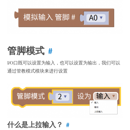
管脚模式
#
I/O口既可以设置为输入，也可以设置为输出，我们可以
通过管教模式模块来进行设置
什么是上拉输入？
#