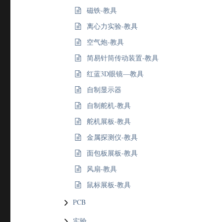
磁铁-教具
离心力实验-教具
空气炮-教具
简易针筒传动装置-教具
红蓝3D眼镜—教具
自制显示器
自制舵机-教具
舵机展板-教具
金属探测仪-教具
面包板展板-教具
风扇-教具
鼠标展板-教具
PCB
实验