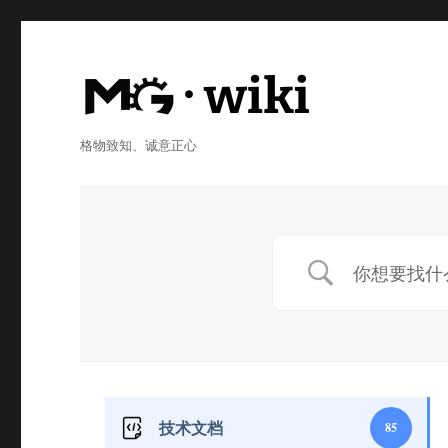
格物致知、诚意正心
技术文档
85