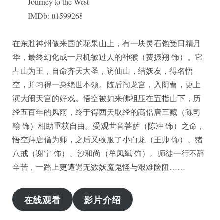
Journey to the West
IMDb: tt1599268
在东胜神州傲来国的花果山上，有一块灵石饱受日精月
华，最终幻化成一只机敏过人的神猴（费振翔 饰）。它
占山为王，自命齐天大圣，访仙山，结妖友，得名悟
空，并习得一身绝世本领。随后闯龙宫，入阴曹，更上
演大闹天宫的好戏。悟空被如来佛祖压在五指山下，历
经五百年的风雨，终于得西天取经的高僧唐三藏（陈司
翰 饰）相助重获自由。受观世音菩萨（陈冲 饰）之命，
悟空拜唐僧为师，之后又收服了小白龙（王帅 饰）、猪
八戒（谢宁 饰）、沙和尚（牟凤斌 饰）。师徒一行不辞
辛苦，一路上更遭遇无数妖魔鬼怪与艰难险阻……
在线观看
影片介绍