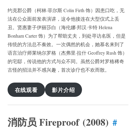
约克郡公爵（柯林·菲尔斯 Colin Firth 饰）因患口吃，无
法在公众面前发表演讲，这令他接连在大型仪式上丢
丑。贤惠妻子伊丽莎白（海伦娜·邦汉·卡特 Helena
Bonham Carter 饰）为了帮助丈夫，到处寻访名医，但是
传统的方法总不奏效。一次偶然的机会，她慕名来到了
语言治疗师莱纳尔罗格（杰弗里·拉什 Geoffrey Rush 饰）
的宅邸，传说他的方式与众不同。虽然公爵对罗格稀奇
古怪的招法并不感兴趣，首次诊疗也不欢而散。
在线观看
影片介绍
消防员 Fireproof (2008)
#