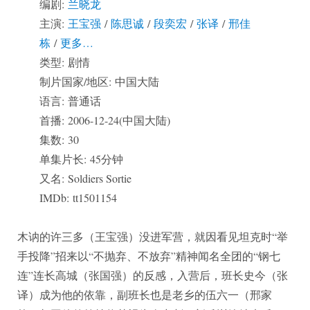
编剧:
兰晓龙
主演:
王宝强
/
陈思诚
/
段奕宏
/
张译
/
邢佳
栋
/
更多…
类型: 剧情
制片国家/地区: 中国大陆
语言: 普通话
首播: 2006-12-24(中国大陆)
集数: 30
单集片长: 45分钟
又名: Soldiers Sortie
IMDb: tt1501154
木讷的许三多（王宝强）没进军营，就因看见坦克时“举
手投降”招来以“不抛弃、不放弃”精神闻名全团的“钢七
连”连长高城（张国强）的反感，入营后，班长史今（张
译）成为他的依靠，副班长也是老乡的伍六一（邢家