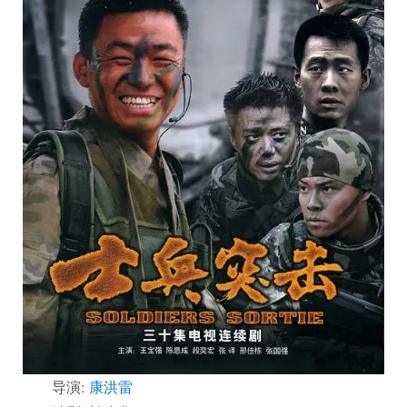
导演:
康洪雷